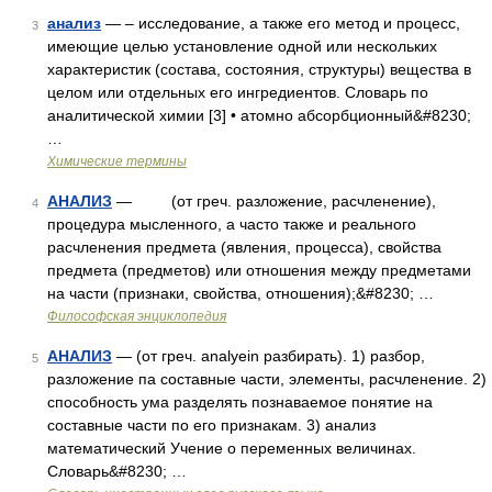
анализ
— – исследование, а также его метод и процесс,
3
имеющие целью установление одной или нескольких
характеристик (состава, состояния, структуры) вещества в
целом или отдельных его ингредиентов. Словарь по
аналитической химии [3] • атомно абсорбционный&#8230;
…
Химические термины
АНАЛИЗ
— (от греч. разложение, расчленение),
4
процедура мысленного, а часто также и реального
расчленения предмета (явления, процесса), свойства
предмета (предметов) или отношения между предметами
на части (признаки, свойства, отношения);&#8230; …
Философская энциклопедия
АНАЛИЗ
— (от греч. analyein разбирать). 1) разбор,
5
разложение па составные части, элементы, расчленение. 2)
способность ума разделять познаваемое понятие на
составные части по его признакам. 3) анализ
математический Учение о переменных величинах.
Словарь&#8230; …