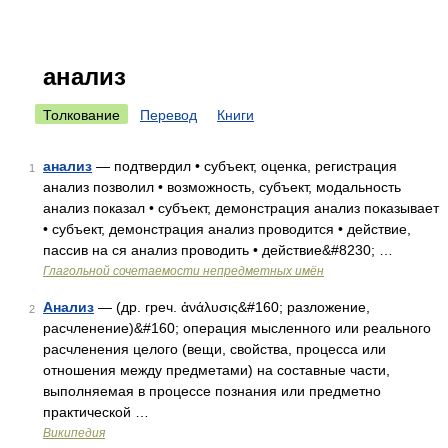
анализ
Толкование
Перевод
Книги
анализ
— подтвердил • субъект, оценка, регистрация
1
анализ позволил • возможность, субъект, модальность
анализ показал • субъект, демонстрация анализ показывает
• субъект, демонстрация анализ проводится • действие,
пассив на ся анализ проводить • действие&#8230; …
Глагольной сочетаемости непредметных имён
Анализ
— (др. греч. ἀνάλυσις&#160; разложение,
2
расчленение)&#160; операция мысленного или реального
расчленения целого (вещи, свойства, процесса или
отношения между предметами) на составные части,
выполняемая в процессе познания или предметно
практической …
Википедия