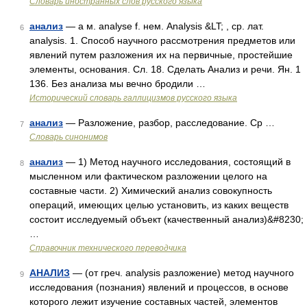
Словарь иностранных слов русского языка
анализ
— а м. analyse f. нем. Analysis &LT; , ср. лат.
6
analysis. 1. Способ научного рассмотрения предметов или
явлений путем разложения их на первичные, простейшие
элементы, основания. Сл. 18. Сделать Анализ и речи. Ян. 1
136. Без анализа мы вечно бродили …
Исторический словарь галлицизмов русского языка
анализ
— Разложение, разбор, расследование. Ср …
7
Словарь синонимов
анализ
— 1) Метод научного исследования, состоящий в
8
мысленном или фактическом разложении целого на
составные части. 2) Химический анализ совокупность
операций, имеющих целью установить, из каких веществ
состоит исследуемый объект (качественный анализ)&#8230;
…
Справочник технического переводчика
АНАЛИЗ
— (от греч. analysis разложение) метод научного
9
исследования (познания) явлений и процессов, в основе
которого лежит изучение составных частей, элементов